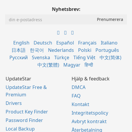
Nyhetsbrev:
English
Deutsch
Español
Français
Italiano
日本語
한국어
Nederlands
Polski
Português
Русский
Svenska
Türkçe
Tiếng Việt
中文(简体)
中文(繁體)
Magyar
हिन्दी
UpdateStar
Hjälp & feedback
UpdateStar Free &
DMCA
Premium
FAQ
Drivers
Kontakt
Product Key Finder
Integritetspolicy
Password Finder
Avbryt kontrakt
Local Backup
Återbetalning