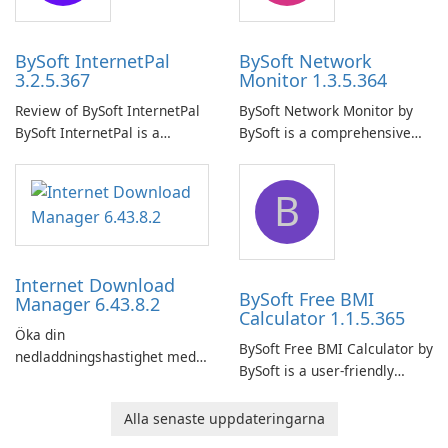
your computer system.
network.
BySoft InternetPal
BySoft Network
3.2.5.367
Monitor 1.3.5.364
Review of BySoft InternetPal
BySoft Network Monitor by
BySoft InternetPal is a
BySoft is a comprehensive
comprehensive software
network monitoring software
application designed to
designed to help businesses
B
monitor your internet
effectively manage their
connection and provide real-
network infrastructure.
time insights into its
performance.
Internet Download
BySoft Free BMI
Manager 6.43.8.2
Calculator 1.1.5.365
Öka din
BySoft Free BMI Calculator by
nedladdningshastighet med
BySoft is a user-friendly
Internet Download Manager!
software application
designed to help you
Alla senaste uppdateringarna
calculate your Body Mass