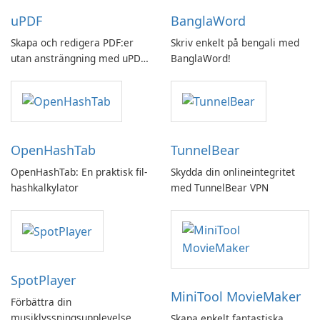
uPDF
BanglaWord
Skapa och redigera PDF:er
Skriv enkelt på bengali med
utan ansträngning med uPDF
BanglaWord!
by UPDF
OpenHashTab
TunnelBear
OpenHashTab: En praktisk fil-
Skydda din onlineintegritet
hashkalkylator
med TunnelBear VPN
SpotPlayer
MiniTool MovieMaker
Förbättra din
musiklyssningsupplevelse
Skapa enkelt fantastiska