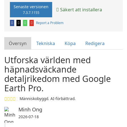
Senaste versionen
Säkert att installera
7.3.7.1155
Report a Problem
Översyn
Tekniska
Köpa
Redigera
Utforska världen med
häpnadsväckande
detaljrikedom med Google
Earth Pro.
Människobyggd. AI-förbättrad.
Minh Ong
2026-07-18