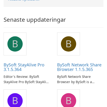
Senaste uppdateringar
B
B
BySoft StayAlive Pro
BySoft Network Share
3.1.5.364
Browser 1.1.5.365
Editor's Review: BySoft
BySoft Network Share
StayAlive Pro BySoft StayAlive
Browser by BySoft is a
Pro is a reliable software
comprehensive software
application designed to
application that allows users
B
B
ensure the continuous and
to easily browse and manage
uninterrupted operation of
shared folders on their