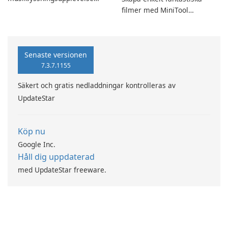
med SpotPlayer
filmer med MiniTool
MovieMaker.
Senaste versionen
7.3.7.1155
Säkert och gratis nedladdningar kontrolleras av
UpdateStar
Köp nu
Google Inc.
Håll dig uppdaterad
med UpdateStar freeware.