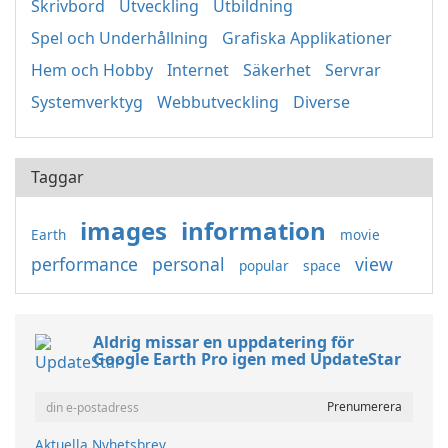
Skrivbord
Utveckling
Utbildning
Spel och Underhållning
Grafiska Applikationer
Hem och Hobby
Internet
Säkerhet
Servrar
Systemverktyg
Webbutveckling
Diverse
Taggar
images
information
Earth
movie
performance
personal
view
popular
space
Aldrig missar en uppdatering för
Google Earth Pro igen med UpdateStar
Aktuella Nyhetsbrev